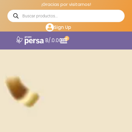
¡Gracias por visitarnos!
Sign Up
0
B/.
0.00