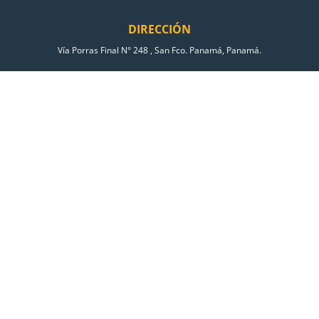
DIRECCIÓN
Vía Porras Final N° 248 , San Fco. Panamá, Panamá.
CONTÁCTO
Teléfonos:
(+507) 226-1513 | 226-5822
| 226-5880 | Whatsapp +507 65291290
ventas@grupo-persa.com
SÍGUENOS