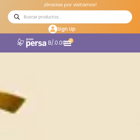
¡Gracias por visitarnos!
Sign Up
0
B/.
0.00