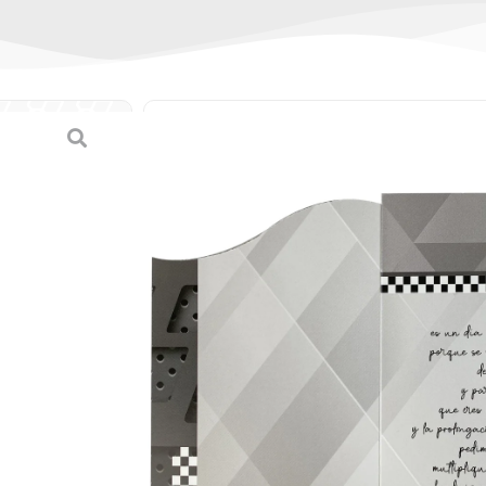
Tarjeta doble para 
(Mediana)
(
0
reseñas de clien
SKU:
7-45108-38155-1 / 38155-1
Categorías:
Día del Padre
,
Tarjet
B/.
1.80
Tarjeta doble para Día del Padre (Med