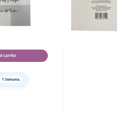
ANTE
l carrito
1 Semana.