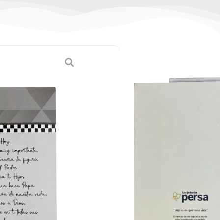
Día del Padre
tes)
as
,
Tarjetas Medianas
iana)