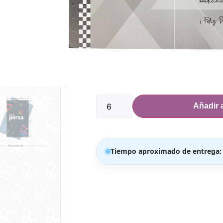
PRECIO POR MEDIA DOCENA EN ADEL
Dimensiones:
Ancho: 4 3/8″
Alto: 7.5″
100 disponibles
Añadir a
Tiempo aproximado de entrega: