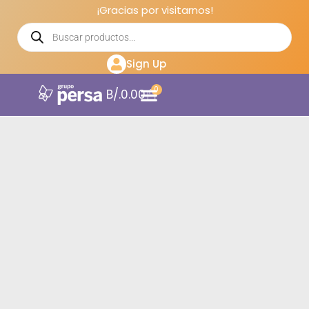
¡Gracias por visitarnos!
Sign Up
0
B/.
0.00