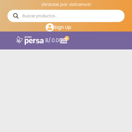
¡Gracias por visitarnos!
Sign Up
0
B/.
0.00