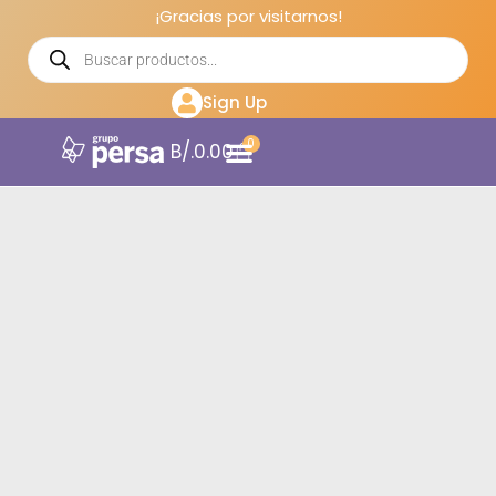
¡Gracias por visitarnos!
Sign Up
0
B/.
0.00