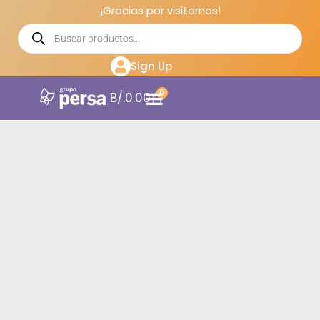
¡Gracias por visitarnos!
Sign Up
0
B/.
0.00