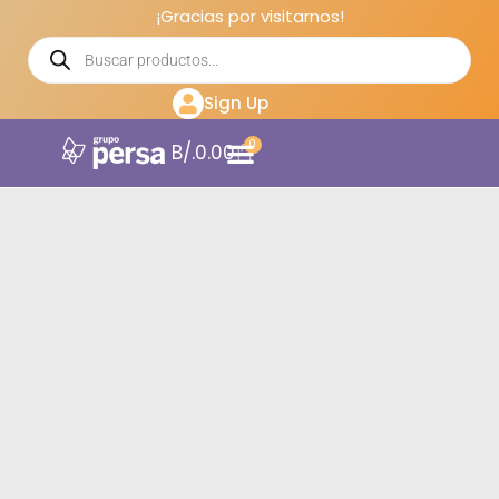
¡Gracias por visitarnos!
Sign Up
0
B/.
0.00