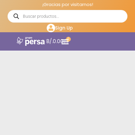
¡Gracias por visitarnos!
Sign Up
0
B/.
0.00