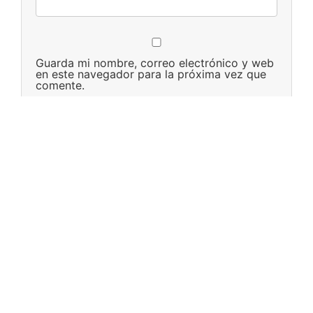
Guarda mi nombre, correo electrónico y web
en este navegador para la próxima vez que
comente.
NOSOTROS
Grupo Persa, S.A. es una fábrica líder en tarjetas de felicitaciones y