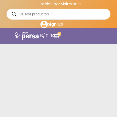
¡Gracias por visitarnos!
Sign Up
0
B/.
0.00