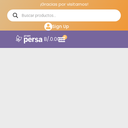
¡Gracias por visitarnos!
Sign Up
0
B/.
0.00