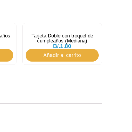
eaños
Tarjeta Doble con troquel de
cumpleaños (Mediana)
B/.
1.80
Añadir al carrito