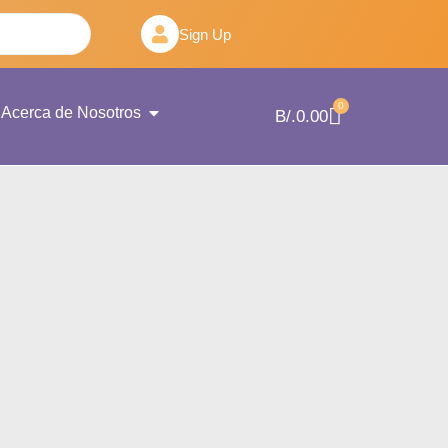
Sign Up
0
Acerca de Nosotros
B/.
0.00