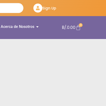
Sign Up
0
Acerca de Nosotros
B/.
0.00