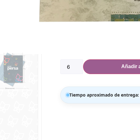
PRECIO POR MEDIA DOCENA EN ADEL
Dimensiones:
Ancho: 5.5″
Alto: 7 5/8″
300 disponibles
Añadir a
Tiempo aproximado de entrega: