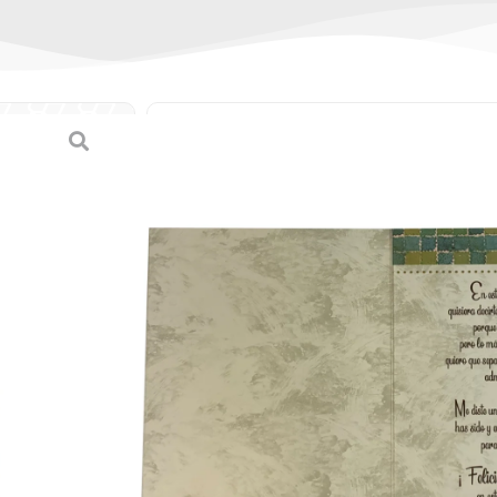
Tarjeta triple para
(grande)
(
0
reseñas de clien
SKU:
7-45108-38330-2 / 38330-
Categorías:
Día del Padre
,
Tarjet
B/.
1.80
Tarjeta triple para Día del Padre (gran