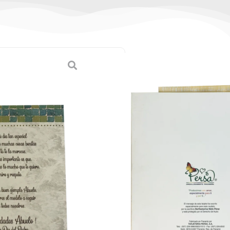
 Día del Padre
tes)
2
as
,
Tarjetas Grandes
de)