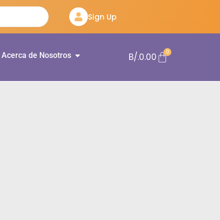
Sign Up
0
Acerca de Nosotros
B/.
0.00