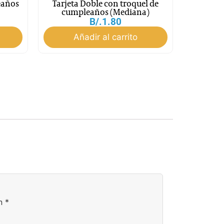
eaños
Tarjeta Doble con troquel de
cumpleaños (Mediana)
B/.
1.80
Añadir al carrito
on
*