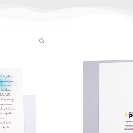
ésame
tes)
jetas Grandes