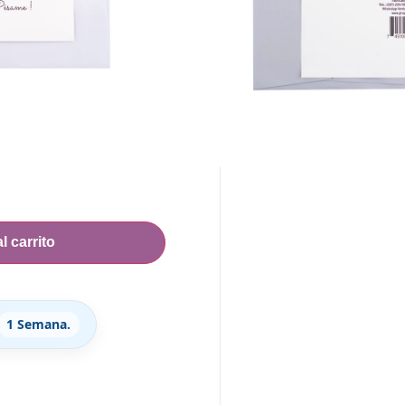
lencias por tan irreparable
ANTE
l carrito
1 Semana.