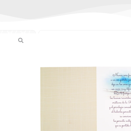
Tarjeta doble de P
(grande)
(
0
reseñas de clien
SKU:
7-45108-88150-1 / 88150-1
Categorías:
Pésame
,
Tarjetas
,
Tar
B/.
1.80
Tarjeta doble de Pésame (grande)