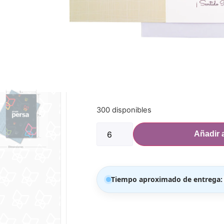
Una forma sutil de extender sus condo
pérdida
PRECIO POR MEDIA DOCENA EN ADEL
Dimensiones:
Ancho: 5.5″
Alto: 7 5/8″
300 disponibles
Añadir a
Tiempo aproximado de entrega: