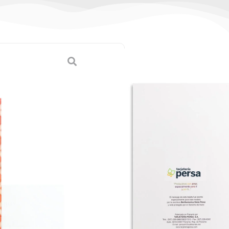
oda (Mediana)
tes)
etas Medianas
ANTE