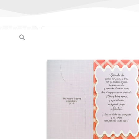
Tarjeta triple de B
(
0
reseñas de clien
SKU:
7-45108-74502-5/ 74502-5
Categorías:
Bodas
,
Tarjetas
,
Tarj
B/.
1.80
Tarjeta triple de Boda (Mediana)
PRECIO POR MEDIA DOCENA EN ADEL