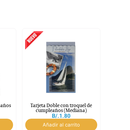
eaños
Tarjeta Doble con troquel de
cumpleaños (Mediana)
B/.
1.80
Añadir al carrito