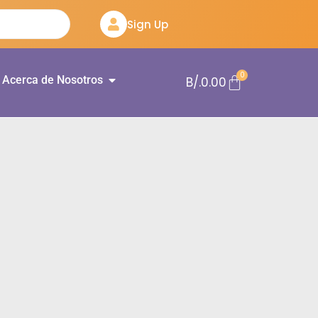
Sign Up
0
Acerca de Nosotros
B/.
0.00