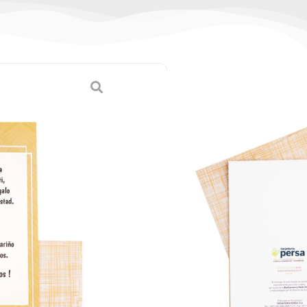
cumpleaños
tes)
,
Tarjetas Medianas
a)