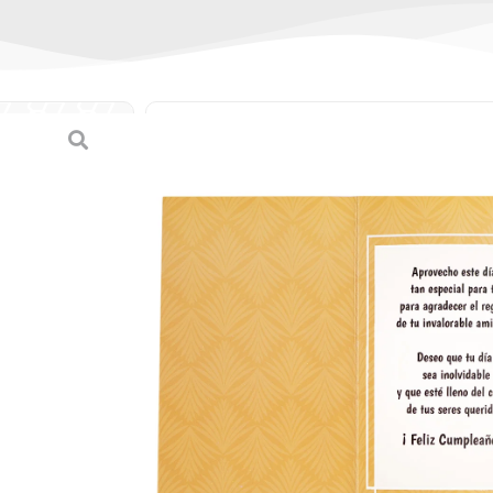
Tarjeta triple de 
(mediana)
(
0
reseñas de clien
SKU:
7-45108-67125-6 / 67125-6
Categorías:
Cumpleaños
,
Tarjetas
B/.
1.80
Tarjeta triple de cumpleaños (median