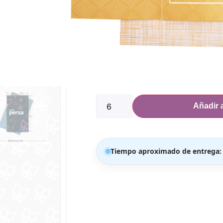
PRECIO POR MEDIA DOCENA EN ADEL
Dimensiones:
Ancho: 4 3/8″
Alto: 7.5″
300 disponibles
Añadir a
Tiempo aproximado de entrega: