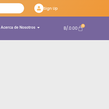
Sign Up
0
Acerca de Nosotros
B/.
0.00