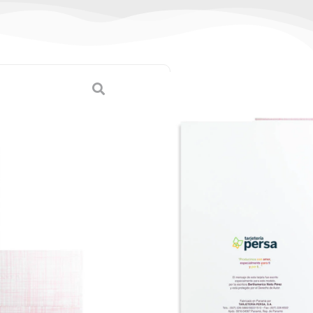
uince Años
tes)
6
s
,
Tarjetas Medianas
a)