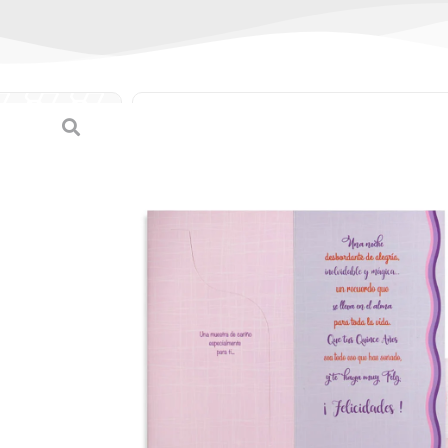
Tarjeta triple de Q
(Mediana)
(
0
reseñas de clien
SKU:
7-45108-44045-6 / 44045-
Categorías:
Quince Años
,
Tarjeta
B/.
1.80
Tarjeta triple de Quince Años (Median