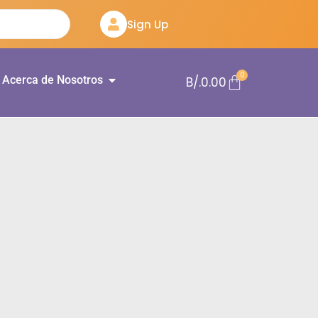
Sign Up
0
Acerca de Nosotros
B/.
0.00